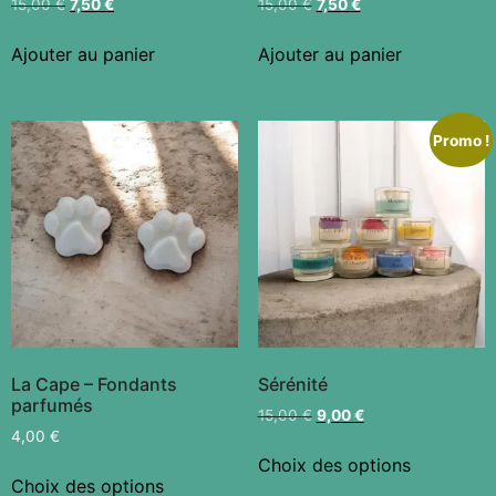
15,00
€
7,50
€
15,00
€
7,50
€
Ajouter au panier
Ajouter au panier
Promo !
La Cape – Fondants
Sérénité
parfumés
15,00
€
9,00
€
4,00
€
Choix des options
Choix des options