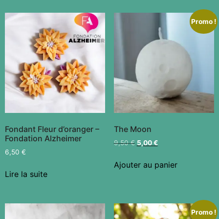
Promo !
Fondant Fleur d’oranger –
The Moon
Fondation Alzheimer
9,50
€
5,00
€
6,50
€
Ajouter au panier
Lire la suite
Promo !