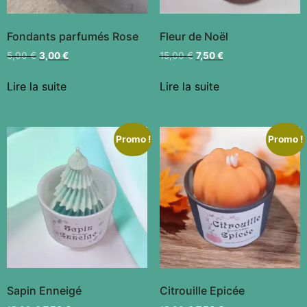
Fondants parfumés Rose
Fleur de Noël
5,00
€
3,00
€
15,00
€
7,50
€
Lire la suite
Lire la suite
Promo !
Promo !
Sapin Enneigé
Citrouille Epicée