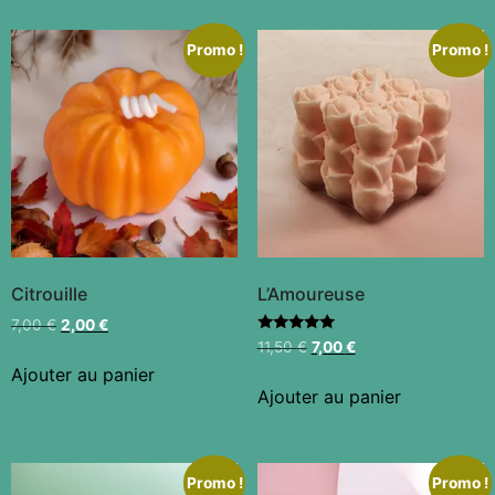
Promo !
Promo !
Citrouille
L’Amoureuse
7,00
€
2,00
€
Note
11,50
€
7,00
€
5.00
Ajouter au panier
sur 5
Ajouter au panier
Promo !
Promo !