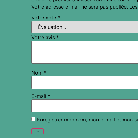
Votre adresse e-mail ne sera pas publiée.
Les
Votre note
*
Votre avis
*
Nom
*
E-mail
*
Enregistrer mon nom, mon e-mail et mon si