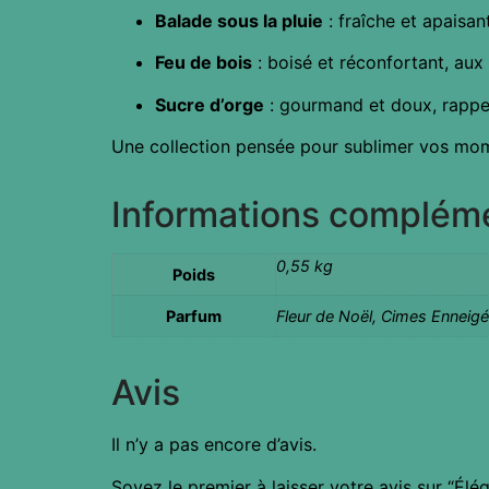
Balade sous la pluie
: fraîche et apaisan
Feu de bois
: boisé et réconfortant, au
Sucre d’orge
: gourmand et doux, rappel
Une collection pensée pour sublimer vos mome
Informations complém
0,55 kg
Poids
Parfum
Fleur de Noël, Cimes Enneigée
Avis
Il n’y a pas encore d’avis.
Soyez le premier à laisser votre avis sur “Élé