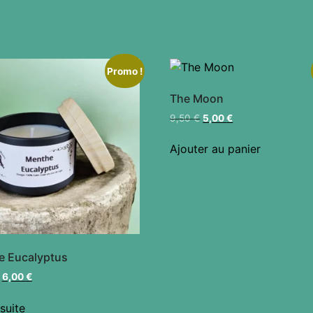
Promo !
The Moon
9,50
€
5,00
€
Ajouter au panier
e Eucalyptus
6,00
€
 suite