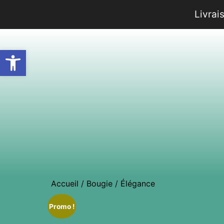
Livrai
Ouvrir la barre d’outils
Accueil
/
Bougie
/ Élégance
Promo !