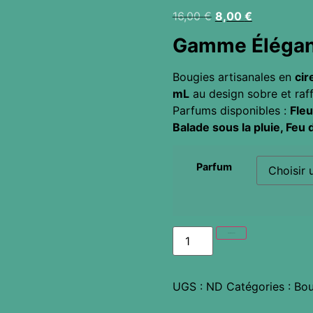
16,00
€
8,00
€
Gamme Éléga
Bougies artisanales en
cir
mL
au design sobre et raff
Parfums disponibles :
Fleu
Balade sous la pluie, Feu 
Parfum
Ajouter au panier
UGS :
ND
Catégories :
Bou