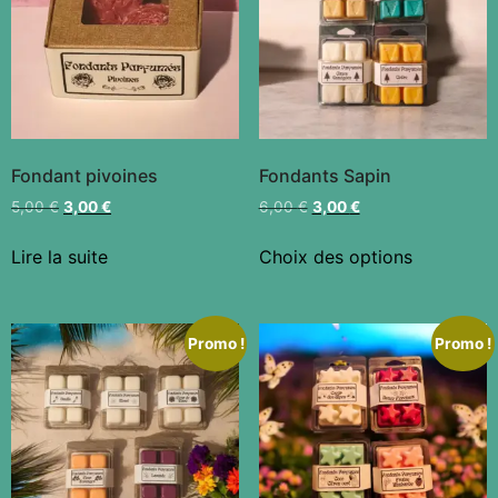
Fondant pivoines
Fondants Sapin
5,00
€
3,00
€
6,00
€
3,00
€
Lire la suite
Choix des options
Promo !
Promo !