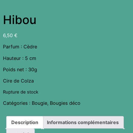
Hibou
6,50
€
Parfum : Cèdre
Hauteur : 5 cm
Poids net : 30g
Cire de Colza
Rupture de stock
Catégories :
Bougie
,
Bougies déco
Description
Informations complémentaires