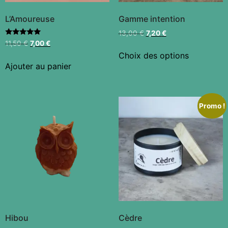
L’Amoureuse
Gamme intention
13,00
€
7,20
€
Note
11,50
€
7,00
€
5.00
Choix des options
sur 5
Ajouter au panier
Promo !
Hibou
Cèdre